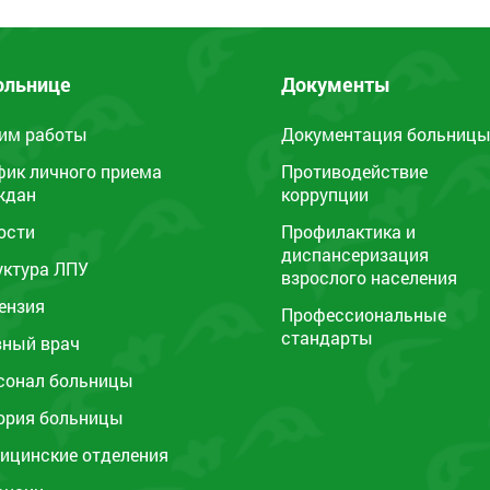
ольнице
Документы
им работы
Документация больниц
фик личного приема
Противодействие
ждан
коррупции
ости
Профилактика и
диспансеризация
уктура ЛПУ
взрослого населения
ензия
Профессиональные
стандарты
вный врач
сонал больницы
ория больницы
ицинские отделения