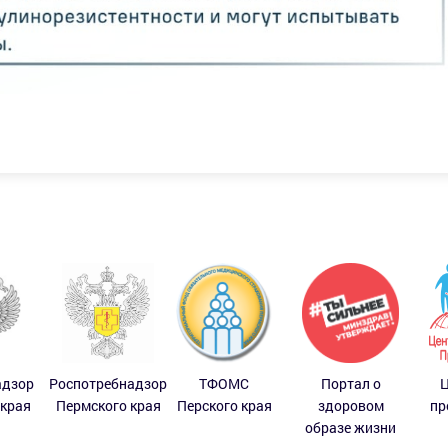
адзор
Роспотребнадзор
ТФОМС
Портал о
Ц
 края
Пермского края
Перского края
здоровом
пр
образе жизни