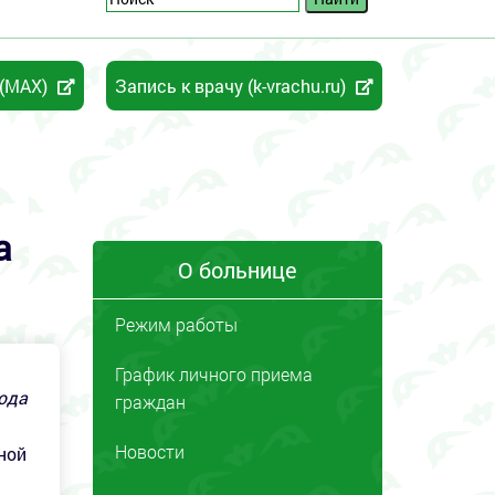
 (MAX)
Запись к врачу (k-vrachu.ru)
а
О больнице
Режим работы
График личного приема
ода
граждан
Новости
ной