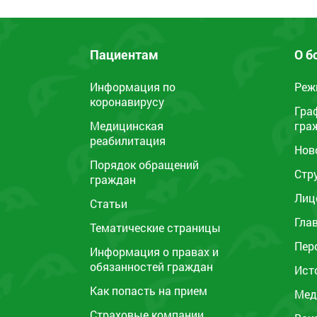
Пациентам
О б
Информация по
Реж
коронавирусу
Гра
Медицинская
гра
реабилитация
Нов
Порядок обращений
Стр
граждан
Лиц
Статьи
Гла
Тематические страницы
Пер
Информация о правах и
обязанностей граждан
Ист
Как попасть на прием
Мед
Страховые компании