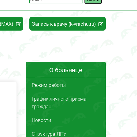
 (MAX)
Запись к врачу (k-vrachu.ru)
О больнице
Режим работы
График личного приема
граждан
Новости
Структура ЛПУ