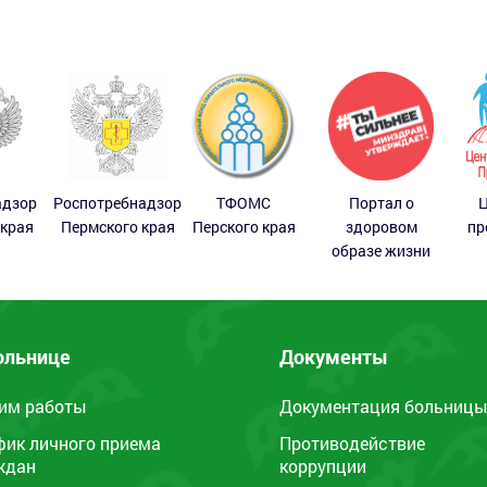
адзор
Роспотребнадзор
ТФОМС
Портал о
Ц
 края
Пермского края
Перского края
здоровом
пр
образе жизни
ольнице
Документы
им работы
Документация больниц
фик личного приема
Противодействие
ждан
коррупции