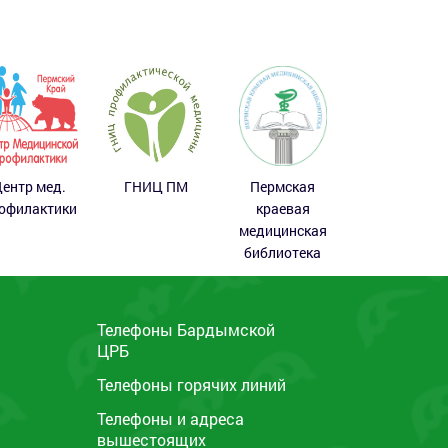
ентр мед.
ГНИЦ ПМ
Пермская
офилактики
краевая
медицинская
библиотека
Телефоны Бардымской
ЦРБ
ы
Телефоны горячих линий
Телефоны и адреса
вышестоящих