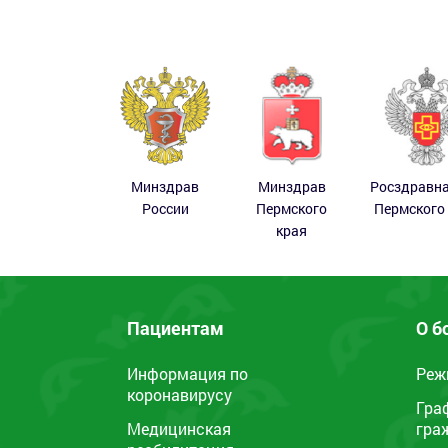
Минздрав
Минздрав
Росздравн
России
Пермского
Пермского
края
Пациентам
О б
Информация по
Реж
коронавирусу
Гра
Медицинская
гра