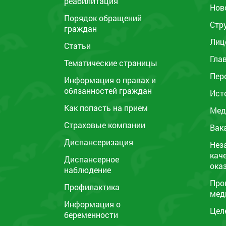
реабилитация
Нов
Порядок обращений
Стр
граждан
Лиц
Статьи
Гла
Тематические страницы
Пер
Информация о правах и
обязанностей граждан
Ист
Как попасть на прием
Мед
Страховые компании
Вак
Диспансеризация
Нез
кач
Диспансерное
ока
наблюдение
Про
Профилактика
мед
Информация о
Цел
беременности