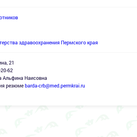
отников
терства здравоохранения Пермского края
на, 21
-20-62
а Альфина Наисовна
ния резюме
barda-crb@med.permkrai.ru