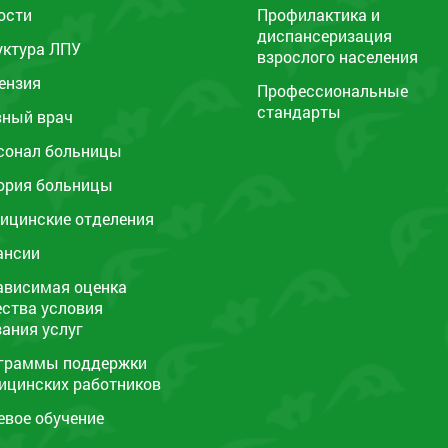
ости
Профилактика и
диспансеризация
уктура ЛПУ
взрослого населения
ензия
Профессиональные
стандарты
вный врач
сонал больницы
ория больницы
ицинские отделения
ансии
ависимая оценка
ества условия
зания услуг
граммы поддержки
ицинских работников
евое обучение