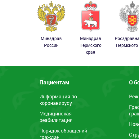
Минздрав
Минздрав
Росздравн
России
Пермского
Пермского
края
Пациентам
О б
Информация по
Реж
коронавирусу
Гра
Медицинская
гра
реабилитация
Нов
Порядок обращений
Стр
граждан