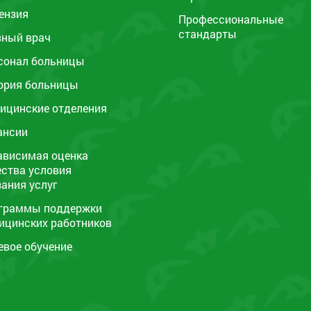
ензия
Профессиональные
стандарты
вный врач
сонал больницы
ория больницы
ицинские отделения
ансии
ависимая оценка
ества условия
зания услуг
граммы поддержки
ицинских работников
евое обучение