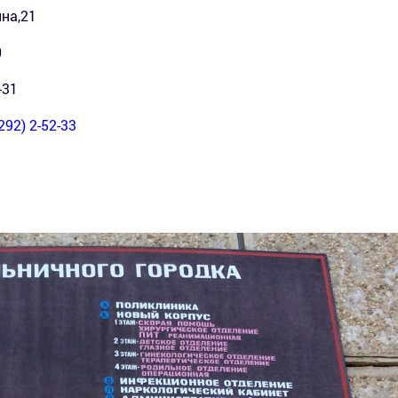
ина,21
0
-31
292) 2-52-33