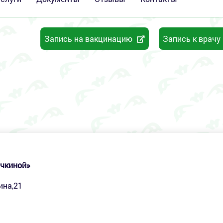
Запись на вакцинацию
Запись к врачу
очкиной»
нина,21