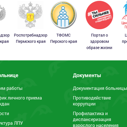
адзор
Роспотребнадзор
ТФОМС
Портал о
Ц
 края
Пермского края
Перского края
здоровом
пр
образе жизни
ольнице
Документы
им работы
Документация больниц
фик личного приема
Противодействие
ждан
коррупции
ости
Профилактика и
диспансеризация
уктура ЛПУ
взрослого населения