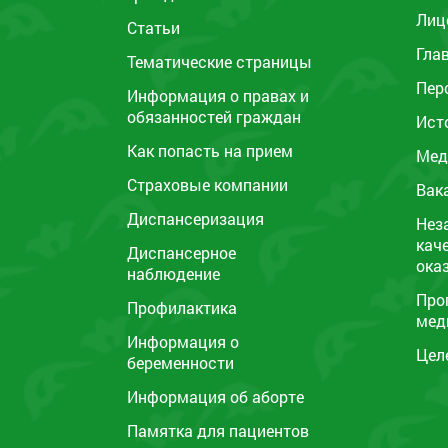
Лиц
Статьи
Гла
Тематические страницы
Пер
Информация о правах и
обязанностей граждан
Ист
Как попасть на прием
Мед
Страховые компании
Вак
Диспансеризация
Нез
кач
Диспансерное
ока
наблюдение
Про
Профилактика
мед
Информация о
Цел
беременности
Информация об аборте
Памятка для пациентов