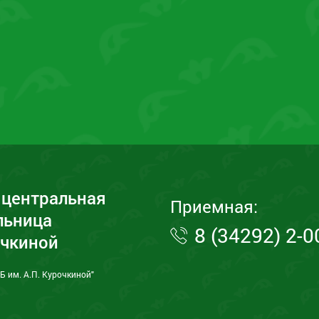
центральная
Приемная:
льница
8 (34292) 2-0
очкиной
 им. А.П. Курочкиной"