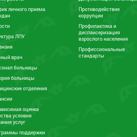
фик личного приема
Противодействие
ждан
коррупции
ости
Профилактика и
диспансеризация
уктура ЛПУ
взрослого населения
ензия
Профессиональные
стандарты
вный врач
сонал больницы
ория больницы
ицинские отделения
ансии
ависимая оценка
ества условия
зания услуг
граммы поддержки