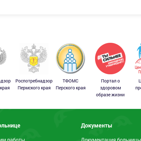
адзор
Роспотребнадзор
ТФОМС
Портал о
Ц
 края
Пермского края
Перского края
здоровом
пр
образе жизни
ольнице
Документы
им работы
Документация больниц