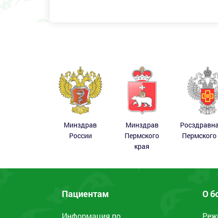
Минздрав
Минздрав
Росздравн
России
Пермского
Пермского
края
Пациентам
О б
Информация по
Реж