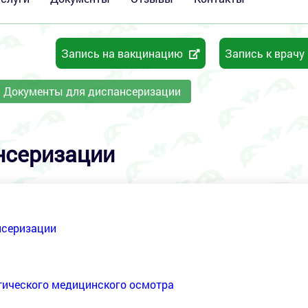
Запись на вакцинацию
Запись к врачу
Документы для диспансеризации
нсеризации
нсеризации
тического медицинского осмотра