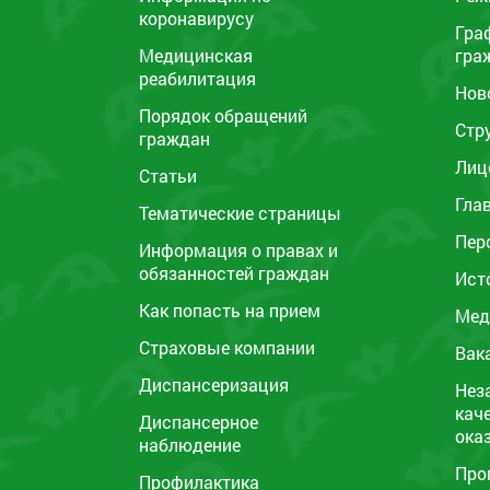
коронавирусу
Гра
Медицинская
гра
реабилитация
Нов
Порядок обращений
Стр
граждан
Лиц
Статьи
Гла
Тематические страницы
Пер
Информация о правах и
обязанностей граждан
Ист
Как попасть на прием
Мед
Страховые компании
Вак
Диспансеризация
Нез
кач
Диспансерное
ока
наблюдение
Про
Профилактика