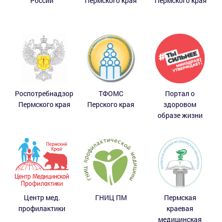
России
Пермского края
Пермского края
Роспотребнадзор
ТФОМС
Портал о
Пермского края
Перского края
здоровом
образе жизни
Центр мед.
ГНИЦ ПМ
Пермская
профилактики
краевая
медицинская