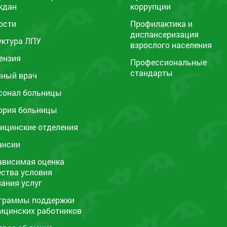
ждан
коррупции
ости
Профилактика и
диспансеризация
уктура ЛПУ
взрослого населения
ензия
Профессиональные
стандарты
вный врач
сонал больницы
ория больницы
ицинские отделения
ансии
ависимая оценка
ества условия
зания услуг
граммы поддержки
ицинских работников