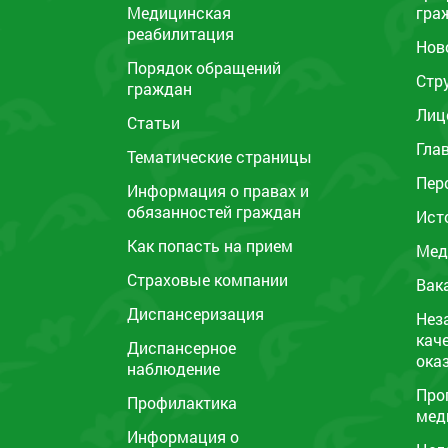
Медицинская
гра
реабилитация
Нов
Порядок обращений
Стр
граждан
Лиц
Статьи
Гла
Тематические страницы
Пер
Информация о правах и
обязанностей граждан
Ист
Как попасть на прием
Мед
Страховые компании
Вак
Диспансеризация
Нез
кач
Диспансерное
ока
наблюдение
Про
Профилактика
мед
Информация о