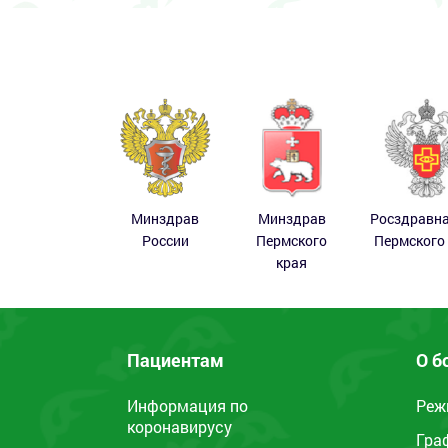
Минздрав
Минздрав
Росздравн
России
Пермского
Пермского
края
Пациентам
О б
Информация по
Реж
коронавирусу
Гра