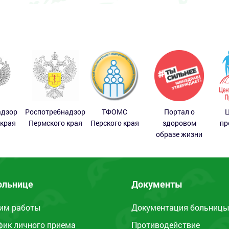
адзор
Роспотребнадзор
ТФОМС
Портал о
Ц
 края
Пермского края
Перского края
здоровом
пр
образе жизни
ольнице
Документы
им работы
Документация больниц
фик личного приема
Противодействие