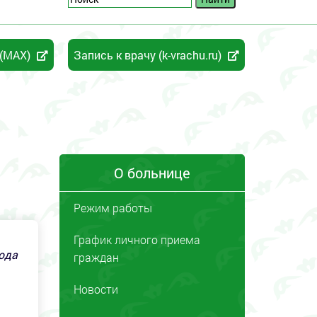
 (MAX)
Запись к врачу (k-vrachu.ru)
О больнице
Режим работы
График личного приема
ода
граждан
Новости